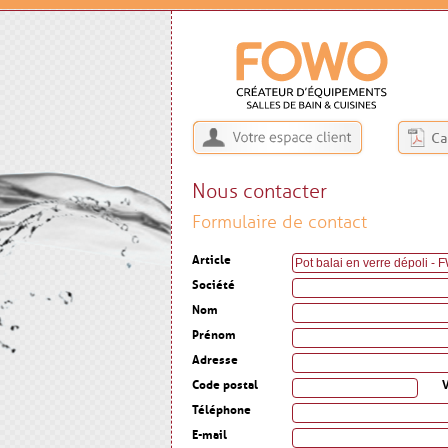
Nous contacter
Formulaire de contact
Article
Société
Nom
Prénom
Adresse
Code postal
V
Téléphone
E-mail