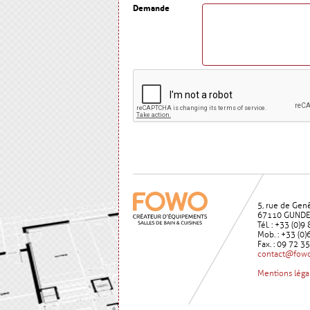
Demande
5, rue de Gen
67110 GUND
Tél. : +33 (0)
Mob. : +33 (0)
Fax. : 09 72 3
contact@fowo
Mentions léga