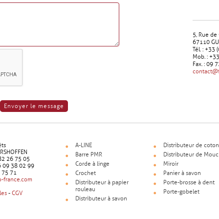
5, Rue de
67110 G
Tél. : +33
Mob. : +3
Fax. : 09 
contact@
êts
A-LINE
Distributeur de coton
ERSHOFFEN
Barre PMR
Distributeur de Mouc
9 82 26 75 05
Corde à linge
Miroir
6 09 38 02 99
5 75 71
Crochet
Panier à savon
-france.com
Distributeur à papier
Porte-brosse à dent
rouleau
Porte-gobelet
les
-
CGV
Distributeur à savon