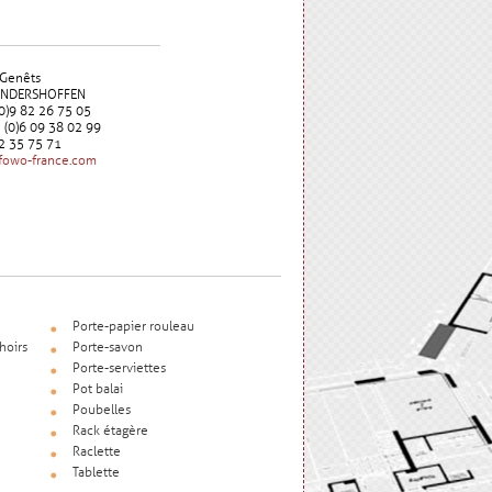
 Genêts
UNDERSHOFFEN
 (0)9 82 26 75 05
3 (0)6 09 38 02 99
72 35 75 71
fowo-france.com
Porte-papier rouleau
hoirs
Porte-savon
Porte-serviettes
Pot balai
Poubelles
Rack étagère
Raclette
Tablette