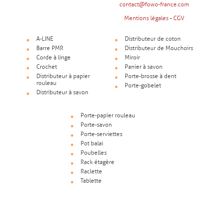
contact@fowo-france.com
Mentions légales
-
CGV
A-LINE
Distributeur de coton
Barre PMR
Distributeur de Mouchoirs
Corde à linge
Miroir
Crochet
Panier à savon
Distributeur à papier
Porte-brosse à dent
rouleau
Porte-gobelet
Distributeur à savon
Porte-papier rouleau
Porte-savon
Porte-serviettes
Pot balai
Poubelles
Rack étagère
Raclette
Tablette