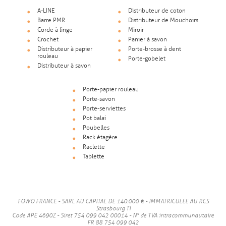
A-LINE
Distributeur de coton
Barre PMR
Distributeur de Mouchoirs
Corde à linge
Miroir
Crochet
Panier à savon
Distributeur à papier
Porte-brosse à dent
rouleau
Porte-gobelet
Distributeur à savon
Porte-papier rouleau
Porte-savon
Porte-serviettes
Pot balai
Poubelles
Rack étagère
Raclette
Tablette
FOWO FRANCE - SARL AU CAPITAL DE 140.000 € - IMMATRICULEE AU RCS
Strasbourg TI
Code APE 4690Z - Siret 754 099 042 00014 - N° de TVA intracommunautaire
FR 88 754 099 042