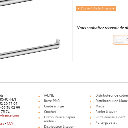
Voir la fiche technique
Vous souhaitez recevoir de p
êts
A-LINE
Distributeur de coton
ERSHOFFEN
Barre PMR
Distributeur de Mouc
9 82 26 75 05
Corde à linge
Miroir
6 09 38 02 99
5 75 71
Crochet
Panier à savon
-france.com
Distributeur à papier
Porte-brosse à dent
rouleau
Porte-gobelet
les
-
CGV
Distributeur à savon