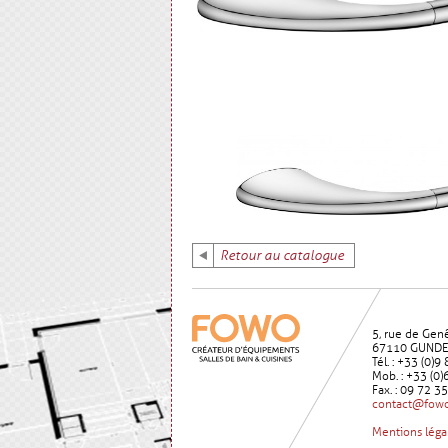
Retour au catalogue
5, rue de Gen
67110 GUND
Tél. : +33 (0)
Mob. : +33 (0)
Fax. : 09 72 3
contact@fowo
Mentions léga