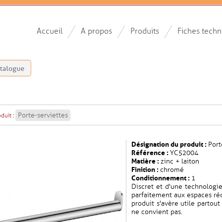
Accueil
A propos
Produits
Fiches techn
Porte-serviettes
oduit
:
Désignation du produit :
Port
Référence :
YC52004
Matière :
zinc + laiton
Finition :
chromé
Conditionnement :
1
Discret et d'une technologie
parfaitement aux espaces réd
produit s'avère utile partou
ne convient pas.