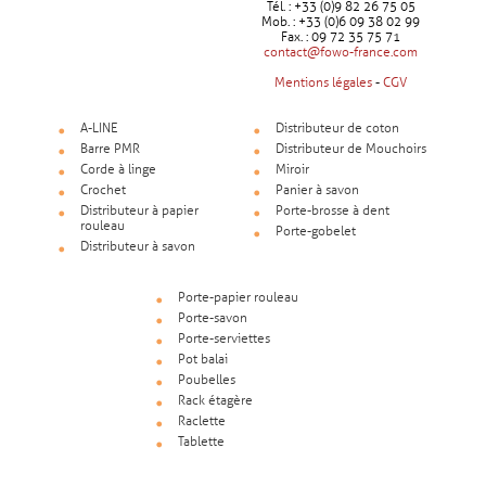
Tél. : +33 (0)9 82 26 75 05
Mob. : +33 (0)6 09 38 02 99
Fax. : 09 72 35 75 71
contact@fowo-france.com
Mentions légales
-
CGV
A-LINE
Distributeur de coton
Barre PMR
Distributeur de Mouchoirs
Corde à linge
Miroir
Crochet
Panier à savon
Distributeur à papier
Porte-brosse à dent
rouleau
Porte-gobelet
Distributeur à savon
Porte-papier rouleau
Porte-savon
Porte-serviettes
Pot balai
Poubelles
Rack étagère
Raclette
Tablette