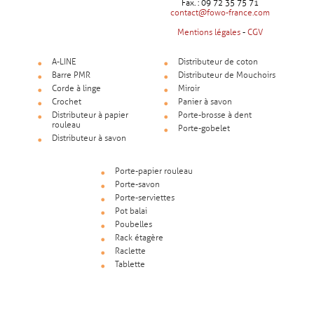
Fax. : 09 72 35 75 71
contact@fowo-france.com
Mentions légales
-
CGV
A-LINE
Distributeur de coton
Barre PMR
Distributeur de Mouchoirs
Corde à linge
Miroir
Crochet
Panier à savon
Distributeur à papier
Porte-brosse à dent
rouleau
Porte-gobelet
Distributeur à savon
Porte-papier rouleau
Porte-savon
Porte-serviettes
Pot balai
Poubelles
Rack étagère
Raclette
Tablette