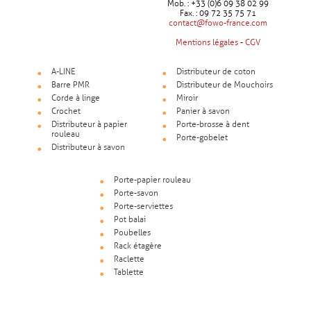
Mob. : +33 (0)6 09 38 02 99
Fax. : 09 72 35 75 71
contact@fowo-france.com
Mentions légales
-
CGV
A-LINE
Distributeur de coton
Barre PMR
Distributeur de Mouchoirs
Corde à linge
Miroir
Crochet
Panier à savon
Distributeur à papier
Porte-brosse à dent
rouleau
Porte-gobelet
Distributeur à savon
Porte-papier rouleau
Porte-savon
Porte-serviettes
Pot balai
Poubelles
Rack étagère
Raclette
Tablette