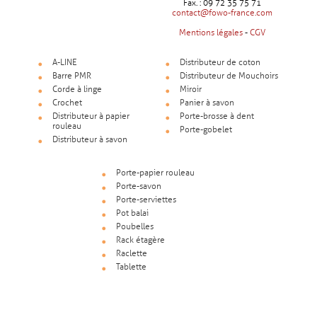
Fax. : 09 72 35 75 71
contact@fowo-france.com
Mentions légales
-
CGV
A-LINE
Distributeur de coton
Barre PMR
Distributeur de Mouchoirs
Corde à linge
Miroir
Crochet
Panier à savon
Distributeur à papier
Porte-brosse à dent
rouleau
Porte-gobelet
Distributeur à savon
Porte-papier rouleau
Porte-savon
Porte-serviettes
Pot balai
Poubelles
Rack étagère
Raclette
Tablette