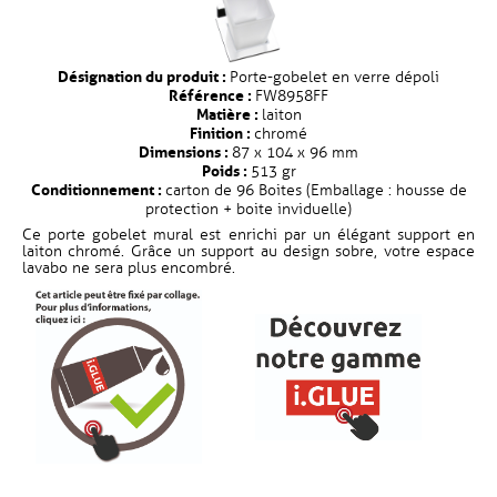
Désignation du produit :
Porte-gobelet en verre dépoli
Référence :
FW8958FF
Matière :
laiton
Finition :
chromé
Dimensions :
87 x 104 x 96 mm
Poids :
513 gr
Conditionnement :
carton de 96 Boites (Emballage : housse de
protection + boite inviduelle)
Ce porte gobelet mural est enrichi par un élégant support en
laiton chromé. Grâce un support au design sobre, votre espace
lavabo ne sera plus encombré.