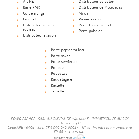
A-LINE
Distributeur de coton
Barre PMR
Distributeur de Mouchoirs
Corde à linge
Miroir
Crochet
Panier à savon
Distributeur à papier
Porte-brosse à dent
rouleau
Porte-gobelet
Distributeur à savon
Porte-papier rouleau
Porte-savon
Porte-serviettes
Pot balai
Poubelles
Rack étagère
Raclette
Tablette
FOWO FRANCE - SARL AU CAPITAL DE 140.000 € - IMMATRICULEE AU RCS
Strasbourg TI
Code APE 4690Z - Siret 754 099 042 00014 - N° de TVA intracommunautaire
FR 88 754 099 042
Réalisation