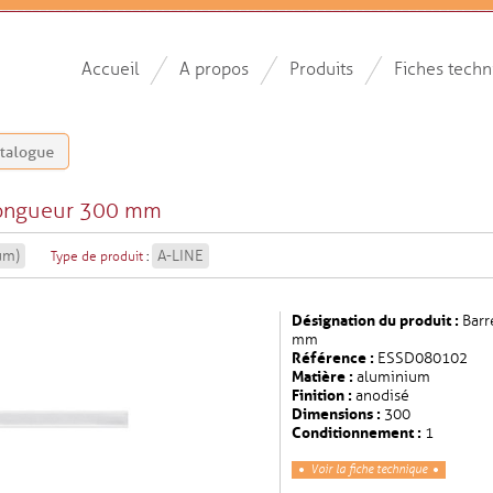
Accueil
A propos
Produits
Fiches techn
longueur 300 mm
um)
A-LINE
Type de produit
:
Désignation du produit :
Barr
mm
Référence :
ESSD080102
Matière :
aluminium
Finition :
anodisé
Dimensions :
300
Conditionnement :
1
Voir la fiche technique