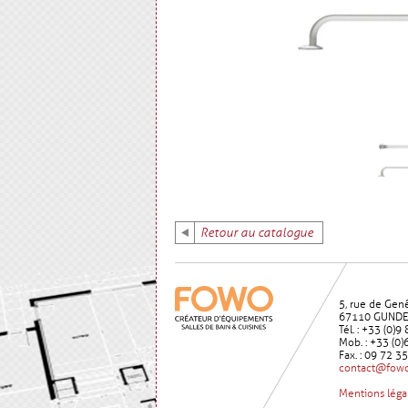
Retour au catalogue
5, rue de Gen
67110 GUND
Tél. : +33 (0)
Mob. : +33 (0)
Fax. : 09 72 3
contact@fowo
Mentions léga