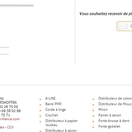
Vous souhaitez recevoir de p
êts
A-LINE
Distributeur de coton
ERSHOFFEN
Barre PMR
Distributeur de Mouc
9 82 26 75 05
Corde à linge
Miroir
6 09 38 02 99
5 75 71
Crochet
Panier à savon
-france.com
Distributeur à papier
Porte-brosse à dent
rouleau
Porte-gobelet
les
-
CGV
Distributeur à savon