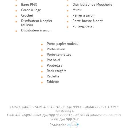
Barre PMR
Distributeur de Mouchoirs
Corde à linge
Miroir
Crochet
Panier à savon
Distributeur à papier
Porte-brosse à dent
rouleau
Porte-gobelet
Distributeur à savon
Porte-papier rouleau
Porte-savon
Porte-serviettes
Pot balai
Poubelles
Rack étagère
Raclette
Tablette
FOWO FRANCE - SARL AU CAPITAL DE 140.000 € - IMMATRICULEE AU RCS
Strasbourg TI
Code APE 4690Z - Siret 754 099 042 00014 - N° de TVA intracommunautaire
FR 88 754 099 042
Réalisation