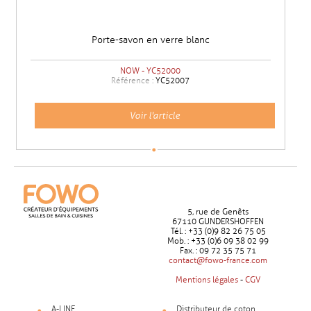
Porte-savon en verre blanc
NOW - YC52000
Référence :
YC52007
Voir l'article
5, rue de Genêts
67110 GUNDERSHOFFEN
Tél. : +33 (0)9 82 26 75 05
Mob. : +33 (0)6 09 38 02 99
Fax. : 09 72 35 75 71
contact@fowo-france.com
Mentions légales
-
CGV
A-LINE
Distributeur de coton