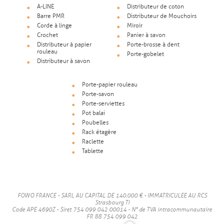
A-LINE
Distributeur de coton
Barre PMR
Distributeur de Mouchoirs
Corde à linge
Miroir
Crochet
Panier à savon
Distributeur à papier
Porte-brosse à dent
rouleau
Porte-gobelet
Distributeur à savon
Porte-papier rouleau
Porte-savon
Porte-serviettes
Pot balai
Poubelles
Rack étagère
Raclette
Tablette
FOWO FRANCE - SARL AU CAPITAL DE 140.000 € - IMMATRICULEE AU RCS
Strasbourg TI
Code APE 4690Z - Siret 754 099 042 00014 - N° de TVA intracommunautaire
FR 88 754 099 042