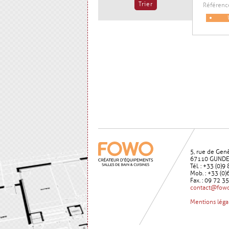
Référenc
5, rue de Gen
67110 GUND
Tél. : +33 (0)
Mob. : +33 (0)
Fax. : 09 72 3
contact@fowo
Mentions léga