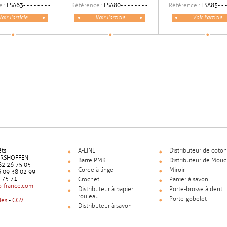
e :
ESA63- - - - - - - -
Référence :
ESA80- - - - - - - -
Référence :
ESA85- - - 
Voir l'article
Voir l'article
Voir l'article
êts
A-LINE
Distributeur de coton
ERSHOFFEN
Barre PMR
Distributeur de Mouc
9 82 26 75 05
Corde à linge
Miroir
6 09 38 02 99
5 75 71
Crochet
Panier à savon
-france.com
Distributeur à papier
Porte-brosse à dent
rouleau
Porte-gobelet
les
-
CGV
Distributeur à savon