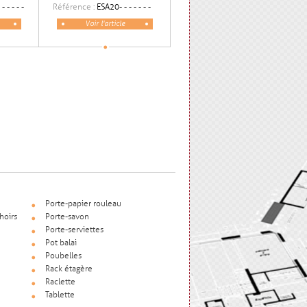
- - - - -
Référence :
ESA20- - - - - - -
Voir l'article
Porte-papier rouleau
hoirs
Porte-savon
Porte-serviettes
Pot balai
Poubelles
Rack étagère
Raclette
Tablette