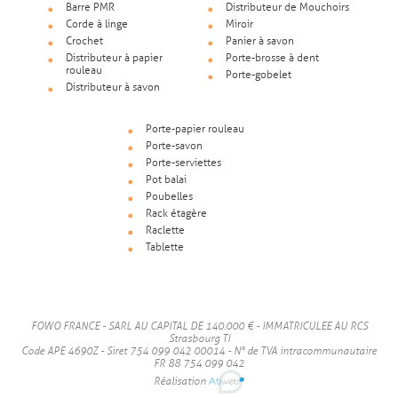
Barre PMR
Distributeur de Mouchoirs
Corde à linge
Miroir
Crochet
Panier à savon
Distributeur à papier
Porte-brosse à dent
rouleau
Porte-gobelet
Distributeur à savon
Porte-papier rouleau
Porte-savon
Porte-serviettes
Pot balai
Poubelles
Rack étagère
Raclette
Tablette
FOWO FRANCE - SARL AU CAPITAL DE 140.000 € - IMMATRICULEE AU RCS
Strasbourg TI
Code APE 4690Z - Siret 754 099 042 00014 - N° de TVA intracommunautaire
FR 88 754 099 042
Réalisation