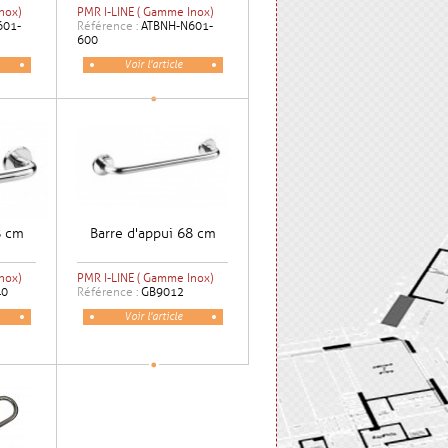
nox)
PMR I-LINE ( Gamme Inox)
601-
Référence :
ATBNH-N601-
600
Voir l'article
8 cm
Barre d'appui 68 cm
nox)
PMR I-LINE ( Gamme Inox)
40
Référence :
GB9012
Voir l'article