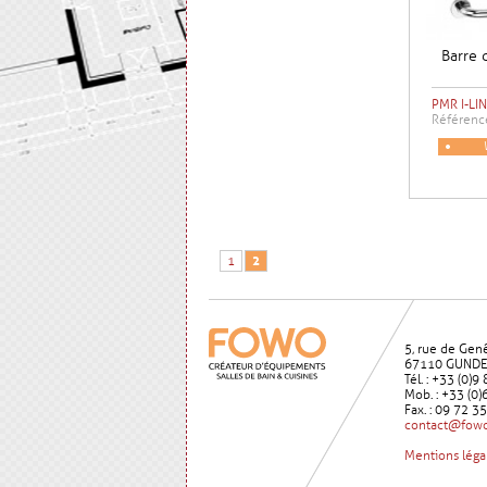
Barre 
PMR I-LIN
Référenc
1
2
5, rue de Gen
67110 GUND
Tél. : +33 (0)
Mob. : +33 (0)
Fax. : 09 72 3
contact@fowo
Mentions léga