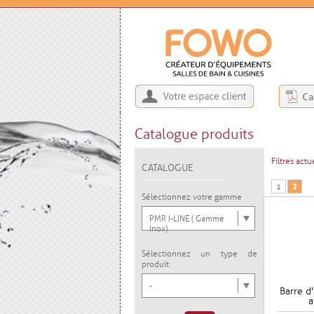
Catalogue produits
Filtres actue
CATALOGUE
1
2
Sélectionnez votre gamme
PMR I-LINE ( Gamme
Inox)
Sélectionnez un type de
produit
-
Barre d'
a