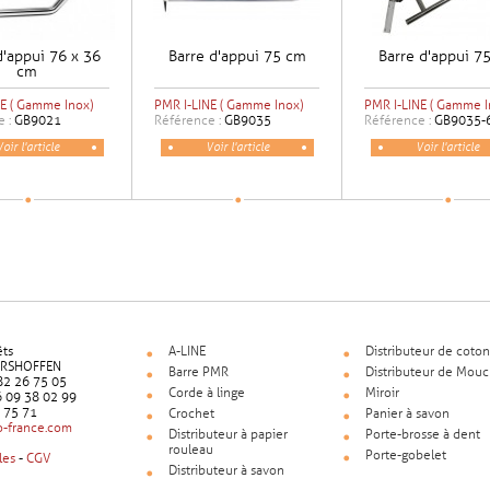
d'appui 76 x 36
Barre d'appui 75 cm
Barre d'appui 7
cm
E ( Gamme Inox)
PMR I-LINE ( Gamme Inox)
PMR I-LINE ( Gamme I
e :
GB9021
Référence :
GB9035
Référence :
GB9035-
Voir l'article
Voir l'article
Voir l'article
êts
A-LINE
Distributeur de coton
ERSHOFFEN
Barre PMR
Distributeur de Mouc
9 82 26 75 05
Corde à linge
Miroir
6 09 38 02 99
5 75 71
Crochet
Panier à savon
-france.com
Distributeur à papier
Porte-brosse à dent
rouleau
Porte-gobelet
les
-
CGV
Distributeur à savon