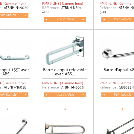
E ( Gamme Inox)
PMR I-LINE ( Gamme Inox)
PMR I-LINE ( Gamme I
e :
ATBNH-N19020
Référence :
ATBNH-N601-
Référence :
ATBNH-N
400
500
Voir l'article
Voir l'article
Voir l'article
'appui 135° avec
Barre d'appui relevable
Barre d'appui 4
ABS...
avec ABS...
E ( Gamme Inox)
PMR I-LINE ( Gamme Inox)
PMR I-LINE ( Gamme I
e :
ATBNH-N601B
Référence :
ATBNH-N9035
Référence :
GB9011.
Voir l'article
Voir l'article
Voir l'article