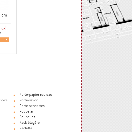
5 cm
nox)
6
Porte-papier rouleau
hoirs
Porte-savon
Porte-serviettes
Pot balai
Poubelles
Rack étagère
Raclette