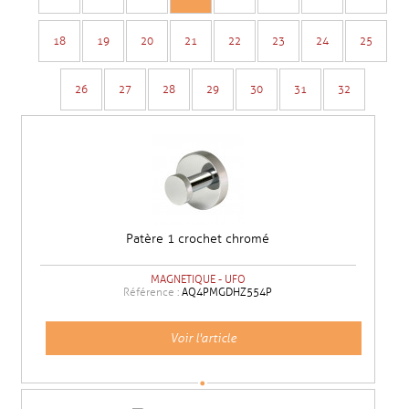
18
19
20
21
22
23
24
25
26
27
28
29
30
31
32
Patère 1 crochet chromé
MAGNETIQUE - UFO
Référence :
AQ4PMGDHZ554P
Voir l'article