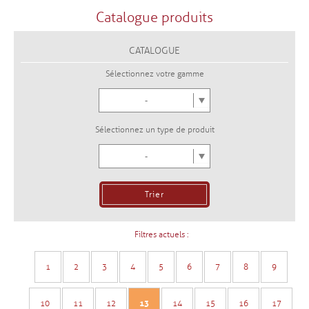
Catalogue produits
CATALOGUE
Sélectionnez votre gamme
-
Sélectionnez un type de produit
-
Filtres actuels :
1
2
3
4
5
6
7
8
9
10
11
12
13
14
15
16
17