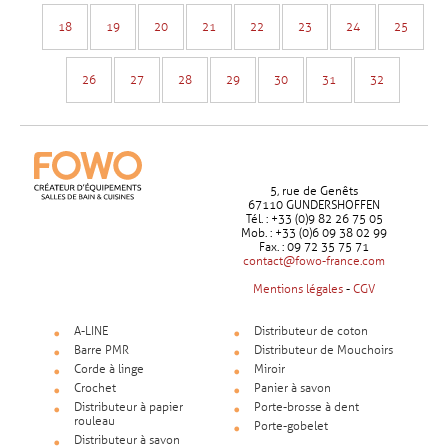
18
19
20
21
22
23
24
25
26
27
28
29
30
31
32
5, rue de Genêts
67110 GUNDERSHOFFEN
Tél. : +33 (0)9 82 26 75 05
Mob. : +33 (0)6 09 38 02 99
Fax. : 09 72 35 75 71
contact@fowo-france.com
Mentions légales
-
CGV
A-LINE
Distributeur de coton
Barre PMR
Distributeur de Mouchoirs
Corde à linge
Miroir
Crochet
Panier à savon
Distributeur à papier
Porte-brosse à dent
rouleau
Porte-gobelet
Distributeur à savon